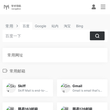
常用
百度
Google
站内
淘宝
Bing
常用网址
常用邮箱
Skiff
Gmail
Skiff Mail is end-to-end encrypted email
Gmail is email that's intuitive, efficient, and useful. 15 GB of storage, less spam, and mobile access
网易163邮箱
网易126邮箱