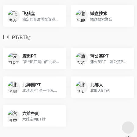
飞猪盘
懒盘搜索
稳定的百度网盘资源搜索引擎
懒盘搜索聚合
PT/BT站
麦田PT
蒲公英PT
“麦田PT”是由西北农林科技大学网络与教育技术中心主办，西农学生自主创建与管理的Private BT资源下载分享平台
蒲公英PT，蒲公英PT是非盈利公益性资源共享网站，由来自多所高校的同学组成的志愿者团队维护
北洋园PT
北邮人
北洋园PT 是一个私有化并且分享高品质资源的圈子，网站资源以电影，剧集，游戏，动漫，软件为主，资源更新及时迅速，欢迎广大师生使用
北邮人BT站
六维空间
六维空间BT站