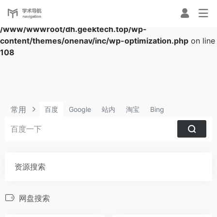
Warning
: Array to string conversion in
/www/wwwroot/dh.geektech.top/wp-
content/themes/onenav/inc/wp-optimization.php
on line
108
常用
百度
Google
站内
淘宝
Bing
资源搜索
网盘搜索